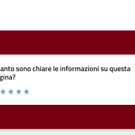
anto sono chiare le informazioni su questa
gina?
a da 1 a 5 stelle la pagina
ta 1 stelle su 5
Valuta 2 stelle su 5
Valuta 3 stelle su 5
Valuta 4 stelle su 5
Valuta 5 stelle su 5