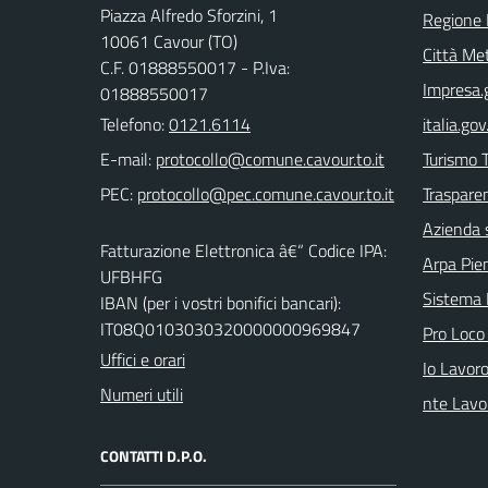
Piazza Alfredo Sforzini, 1
Regione
10061 Cavour (TO)
Città Met
C.F. 01888550017 - P.Iva:
Impresa.g
01888550017
Telefono:
0121.6114
italia.gov.
E-mail:
Turismo T
PEC:
Trasparen
Azienda 
Fatturazione Elettronica â€“ Codice IPA:
Arpa Pi
UFBHFG
Sistema
IBAN (per i vostri bonifici bancari):
IT08Q0103030320000000969847
Pro Loco
Uffici e orari
Io Lavor
Numeri utili
nte Lavo
CONTATTI D.P.O.