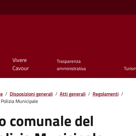
Vivere
Trasparenza
Cavour
amministrativa
Turis
te
/
Disposizioni generali
/
Atti generali
/
Regolamenti
/
Polizia Municipale
o comunale del