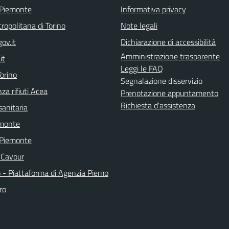
 Piemonte
Informativa privacy
ropolitana di Torino
Note legali
ov.it
Dichiarazione di accessibilità
Amministrazione trasparente
it
Leggi le FAQ
orino
Segnalazione disservizio
za rifiuti Acea
Prenotazione appuntamento
Richiesta d'assistenza
sanitaria
emonte
 Piemonte
 Cavour
o - Piattaforma di Agenzia Piemo
ro