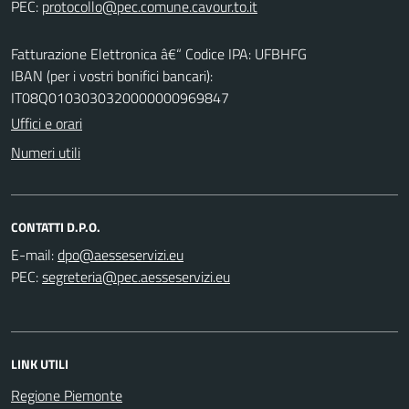
PEC:
Fatturazione Elettronica â€“ Codice IPA: UFBHFG
IBAN (per i vostri bonifici bancari):
IT08Q0103030320000000969847
Uffici e orari
Numeri utili
CONTATTI D.P.O.
E-mail:
PEC:
LINK UTILI
Regione Piemonte