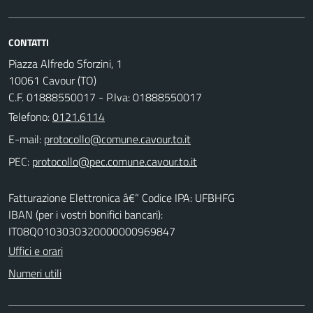
CONTATTI
Piazza Alfredo Sforzini, 1
10061 Cavour (TO)
C.F. 01888550017 - P.Iva: 01888550017
Telefono:
0121.6114
E-mail:
PEC:
Fatturazione Elettronica â€“ Codice IPA: UFBHFG
IBAN (per i vostri bonifici bancari):
IT08Q0103030320000000969847
Uffici e orari
Numeri utili