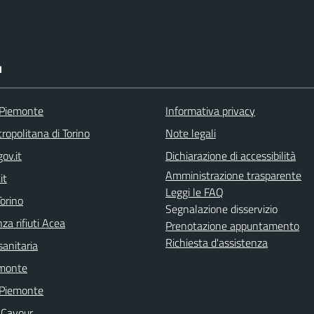
I
 Piemonte
Informativa privacy
ropolitana di Torino
Note legali
ov.it
Dichiarazione di accessibilità
Amministrazione trasparente
it
Leggi le FAQ
orino
Segnalazione disservizio
za rifiuti Acea
Prenotazione appuntamento
Richiesta d'assistenza
sanitaria
emonte
 Piemonte
 Cavour