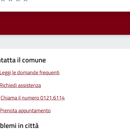
ta 1 stelle su 5
Valuta 2 stelle su 5
Valuta 3 stelle su 5
Valuta 4 stelle su 5
Valuta 5 stelle su 5
tatta il comune
Leggi le domande frequenti
Richiedi assistenza
Chiama il numero 0121.6114
Prenota appuntamento
blemi in città