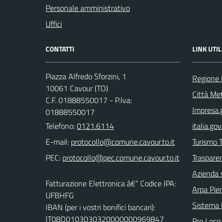
Personale amministrativo
Uffici
CONTATTI
LINK UTIL
Piazza Alfredo Sforzini, 1
Regione
10061 Cavour (TO)
Città Met
C.F. 01888550017 - P.Iva:
Impresa.g
01888550017
Telefono:
0121.6114
italia.gov.
E-mail:
Turismo T
PEC:
Trasparen
Azienda 
Fatturazione Elettronica â€“ Codice IPA:
Arpa Pi
UFBHFG
Sistema
IBAN (per i vostri bonifici bancari):
IT08Q0103030320000000969847
Pro Loco