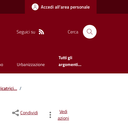
Accedi all'area personale
Seguici su
Cerca
Tutti gli
mo
Urbanizzazione
argomenti...
catrici...
/
Vedi
Condividi
azioni