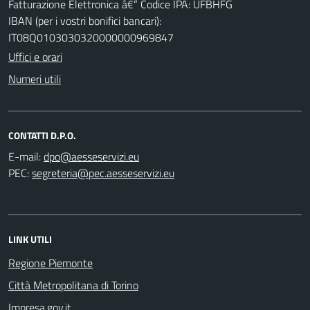
Fatturazione Elettronica â€“ Codice IPA: UFBHFG
IBAN (per i vostri bonifici bancari):
IT08Q0103030320000000969847
Uffici e orari
Numeri utili
CONTATTI D.P.O.
E-mail:
PEC:
LINK UTILI
Regione Piemonte
Città Metropolitana di Torino
Impresa.gov.it